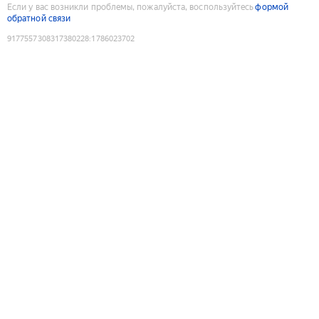
Если у вас возникли проблемы, пожалуйста, воспользуйтесь
формой
обратной связи
9177557308317380228
:
1786023702