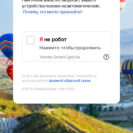
Нам очень жаль, но запросы с вашего
устройства похожи на автоматические.
Почему это могло произойти?
Я не робот
Нажмите, чтобы продолжить
Yandex SmartCaptcha
Если у вас возникли проблемы, пожалуйста,
воспользуйтесь
формой обратной связи
9187751049465643008
:
1786175601