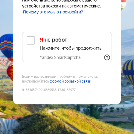
Нам очень жаль, но запросы с вашего
устройства похожи на автоматические.
Почему это могло произойти?
Я не робот
Нажмите, чтобы продолжить
Yandex SmartCaptcha
Если у вас возникли проблемы, пожалуйста,
воспользуйтесь
формой обратной связи
9185165742018869533
:
1786137077