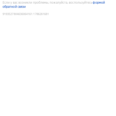
Если у вас возникли проблемы, пожалуйста, воспользуйтесь
формой
обратной связи
9193527804636064161
:
1786261681