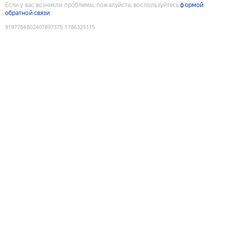
Если у вас возникли проблемы, пожалуйста, воспользуйтесь
формой
обратной связи
9197784802407897375
:
1786325115