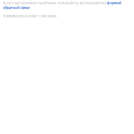
Если у вас возникли проблемы, пожалуйста, воспользуйтесь
формой
обратной связи
9188988323912375967
:
1786194038