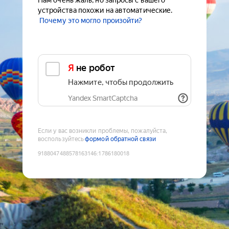
Нам очень жаль, но запросы с вашего
устройства похожи на автоматические.
Почему это могло произойти?
Я не робот
Нажмите, чтобы продолжить
Yandex SmartCaptcha
Если у вас возникли проблемы, пожалуйста,
воспользуйтесь
формой обратной связи
9188047488578163146
:
1786180018