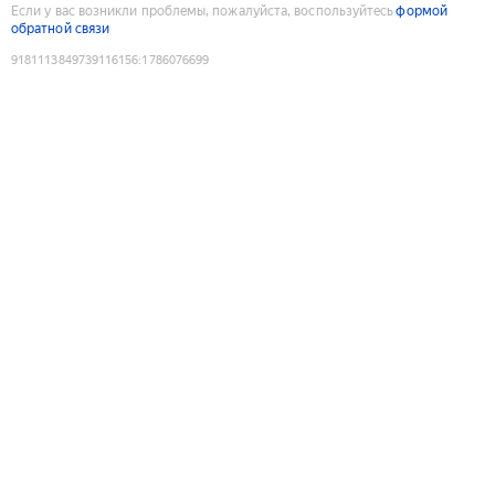
Если у вас возникли проблемы, пожалуйста, воспользуйтесь
формой
обратной связи
9181113849739116156
:
1786076699