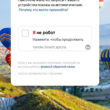
Нам очень жаль, но запросы с вашего
устройства похожи на автоматические.
Почему это могло произойти?
Я не робот
Нажмите, чтобы продолжить
Yandex SmartCaptcha
Если у вас возникли проблемы, пожалуйста,
воспользуйтесь
формой обратной связи
9187341487960902196
:
1786169498