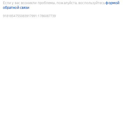
Если у вас возникли проблемы, пожалуйста, воспользуйтесь
формой
обратной связи
9181854755083917991
:
1786087739