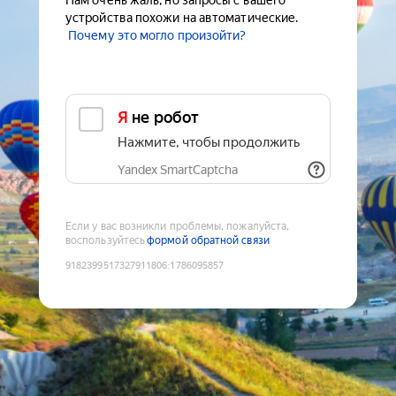
Нам очень жаль, но запросы с вашего
устройства похожи на автоматические.
Почему это могло произойти?
Я не робот
Нажмите, чтобы продолжить
Yandex SmartCaptcha
Если у вас возникли проблемы, пожалуйста,
воспользуйтесь
формой обратной связи
9182399517327911806
:
1786095857