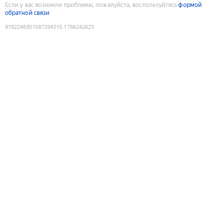
Если у вас возникли проблемы, пожалуйста, воспользуйтесь
формой
обратной связи
9192248851087294315
:
1786242623