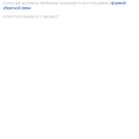
Если у вас возникли проблемы, пожалуйста, воспользуйтесь
формой
обратной связи
9178417952186069376
:
1786036527