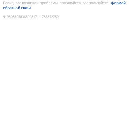
Если у вас возникли проблемы, пожалуйста, воспользуйтесь
формой
обратной связи
9198968258368028171
:
1786342750