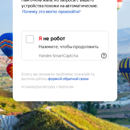
Нам очень жаль, но запросы с вашего
устройства похожи на автоматические.
Почему это могло произойти?
Я не робот
Нажмите, чтобы продолжить
Yandex SmartCaptcha
Если у вас возникли проблемы, пожалуйста,
воспользуйтесь
формой обратной связи
9174409025415872093
:
1785976789