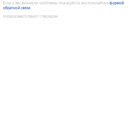
Если у вас возникли проблемы, пожалуйста, воспользуйтесь
формой
обратной связи
9192629398075786457
:
1786248294