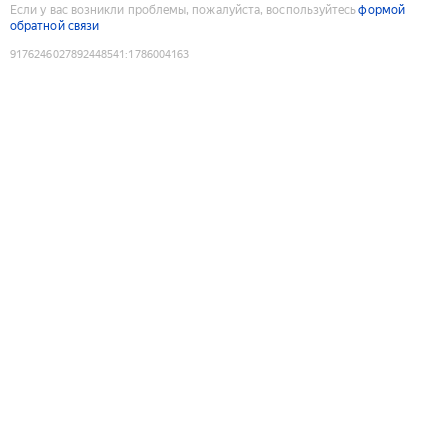
Если у вас возникли проблемы, пожалуйста, воспользуйтесь
формой
обратной связи
9176246027892448541
:
1786004163