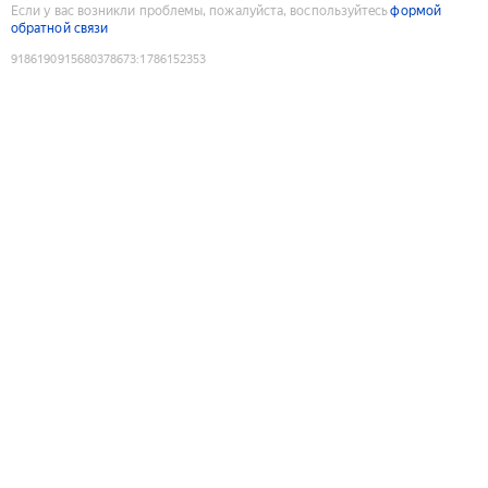
Если у вас возникли проблемы, пожалуйста, воспользуйтесь
формой
обратной связи
9186190915680378673
:
1786152353