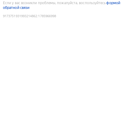
Если у вас возникли проблемы, пожалуйста, воспользуйтесь
формой
обратной связи
9173751931993214862
:
1785966998