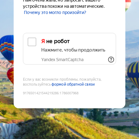
Нам очень жаль, но запросы с вашего
устройства похожи на автоматические.
Почему это могло произойти?
Я не робот
Нажмите, чтобы продолжить
Yandex SmartCaptcha
Если у вас возникли проблемы, пожалуйста,
воспользуйтесь
формой обратной связи
9176501421544219286
:
1786007968