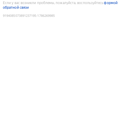
Если у вас возникли проблемы, пожалуйста, воспользуйтесь
формой
обратной связи
9194085073891237195
:
1786269985