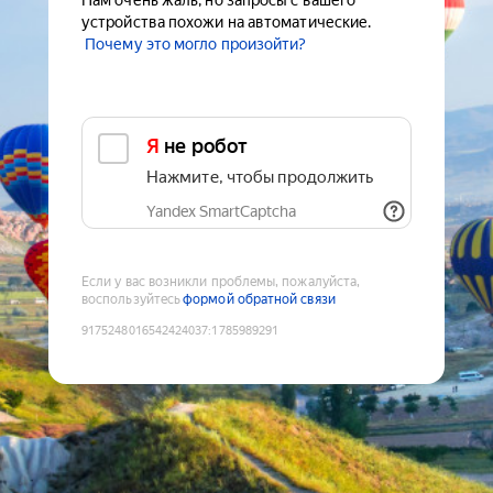
Нам очень жаль, но запросы с вашего
устройства похожи на автоматические.
Почему это могло произойти?
Я не робот
Нажмите, чтобы продолжить
Yandex SmartCaptcha
Если у вас возникли проблемы, пожалуйста,
воспользуйтесь
формой обратной связи
9175248016542424037
:
1785989291