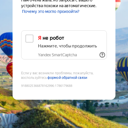
Нам очень жаль, но запросы с вашего
устройства похожи на автоматические.
Почему это могло произойти?
Я не робот
Нажмите, чтобы продолжить
Yandex SmartCaptcha
Если у вас возникли проблемы, пожалуйста,
воспользуйтесь
формой обратной связи
9188025366878162996
:
1786179688