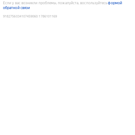
Если у вас возникли проблемы, пожалуйста, воспользуйтесь
формой
обратной связи
9182756034107459060
:
1786101169