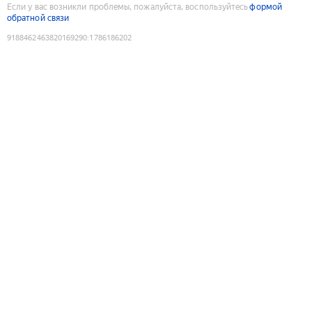
Если у вас возникли проблемы, пожалуйста, воспользуйтесь
формой
обратной связи
9188462463820169290
:
1786186202