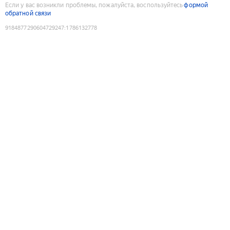
Если у вас возникли проблемы, пожалуйста, воспользуйтесь
формой
обратной связи
9184877290604729247
:
1786132778