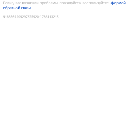
Если у вас возникли проблемы, пожалуйста, воспользуйтесь
формой
обратной связи
9183564409297875920
:
1786113215