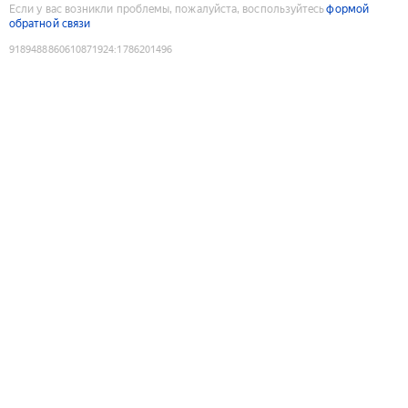
Если у вас возникли проблемы, пожалуйста, воспользуйтесь
формой
обратной связи
9189488860610871924
:
1786201496