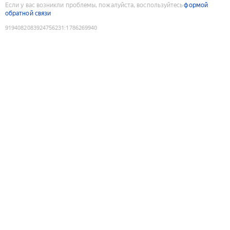
Если у вас возникли проблемы, пожалуйста, воспользуйтесь
формой
обратной связи
9194082083924756231
:
1786269940