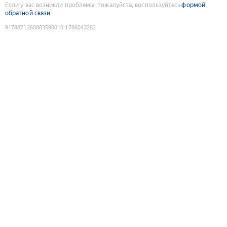
Если у вас возникли проблемы, пожалуйста, воспользуйтесь
формой
обратной связи
9178871260883598010
:
1786043282