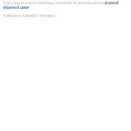
Если у вас возникли проблемы, пожалуйста, воспользуйтесь
формой
обратной связи
9189308035172848927
:
1786198802