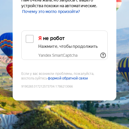
Нам очень жаль, но запросы с вашего
устройства похожи на автоматические.
Почему это могло произойти?
Я не робот
Нажмите, чтобы продолжить
Yandex SmartCaptcha
Если у вас возникли проблемы, пожалуйста,
воспользуйтесь
формой обратной связи
9190265317212573704
:
1786213066