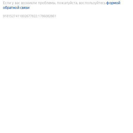
Если у вас возникли проблемы, пожалуйста, воспользуйтесь
формой
обратной связи
9181527411802677822
:
1786082861