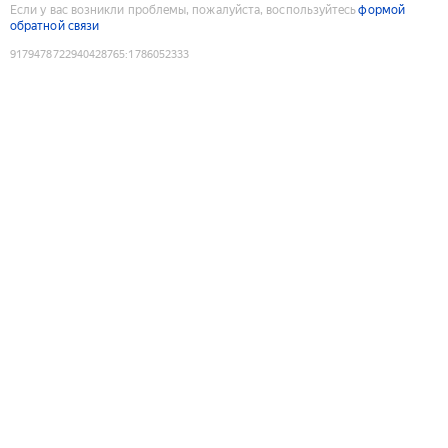
Если у вас возникли проблемы, пожалуйста, воспользуйтесь
формой
обратной связи
9179478722940428765
:
1786052333