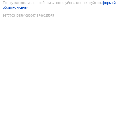
Если у вас возникли проблемы, пожалуйста, воспользуйтесь
формой
обратной связи
9177703151581698367
:
1786025875