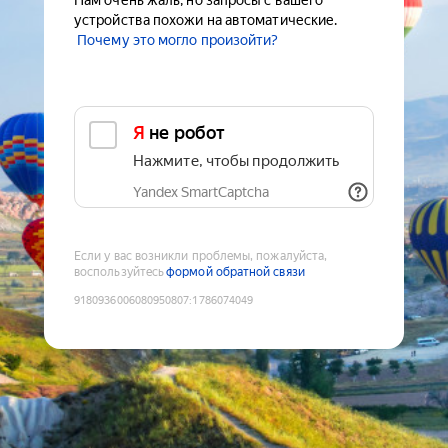
Нам очень жаль, но запросы с вашего
устройства похожи на автоматические.
Почему это могло произойти?
Я не робот
Нажмите, чтобы продолжить
Yandex SmartCaptcha
Если у вас возникли проблемы, пожалуйста,
воспользуйтесь
формой обратной связи
9180936006080950807
:
1786074049