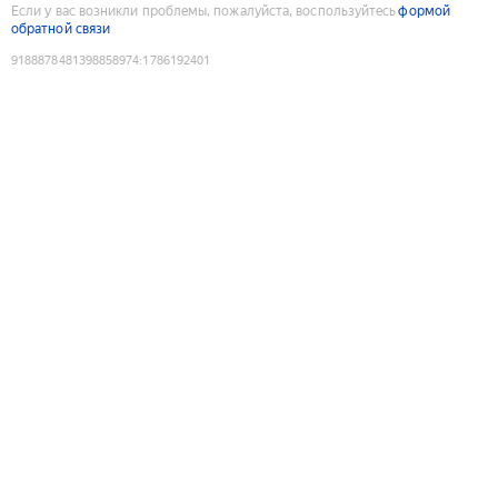
Если у вас возникли проблемы, пожалуйста, воспользуйтесь
формой
обратной связи
9188878481398858974
:
1786192401