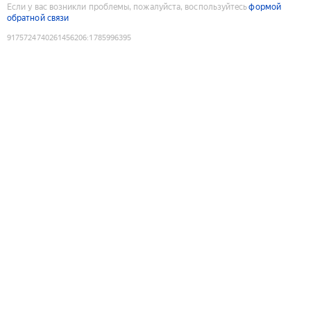
Если у вас возникли проблемы, пожалуйста, воспользуйтесь
формой
обратной связи
9175724740261456206
:
1785996395