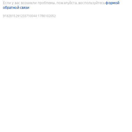
Если у вас возникли проблемы, пожалуйста, воспользуйтесь
формой
обратной связи
9182815291233710044
:
1786102052