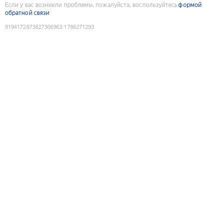
Если у вас возникли проблемы, пожалуйста, воспользуйтесь
формой
обратной связи
9194172873827306963
:
1786271293