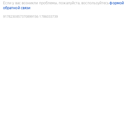
Если у вас возникли проблемы, пожалуйста, воспользуйтесь
формой
обратной связи
9178230857370899156
:
1786033739