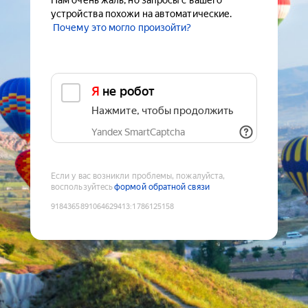
Нам очень жаль, но запросы с вашего
устройства похожи на автоматические.
Почему это могло произойти?
Я не робот
Нажмите, чтобы продолжить
Yandex SmartCaptcha
Если у вас возникли проблемы, пожалуйста,
воспользуйтесь
формой обратной связи
9184365891064629413
:
1786125158