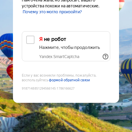
Нам очень жаль, но запросы с вашего
устройства похожи на автоматические.
Почему это могло произойти?
Я не робот
Нажмите, чтобы продолжить
Yandex SmartCaptcha
Если у вас возникли проблемы, пожалуйста,
воспользуйтесь
формой обратной связи
9187148851294566145
:
1786166627