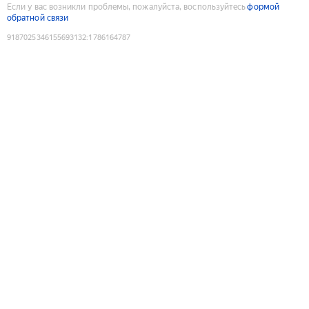
Если у вас возникли проблемы, пожалуйста, воспользуйтесь
формой
обратной связи
9187025346155693132
:
1786164787