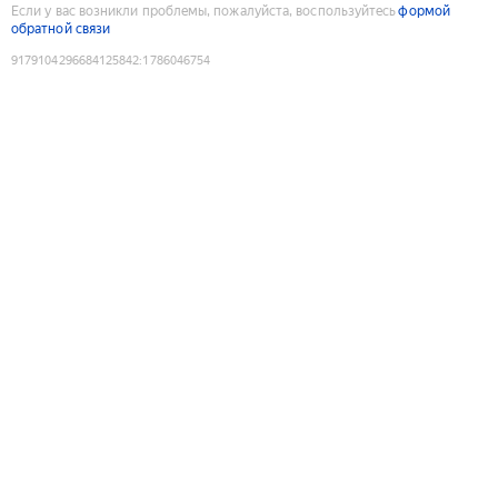
Если у вас возникли проблемы, пожалуйста, воспользуйтесь
формой
обратной связи
9179104296684125842
:
1786046754