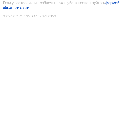
Если у вас возникли проблемы, пожалуйста, воспользуйтесь
формой
обратной связи
9185238392195951432
:
1786138159