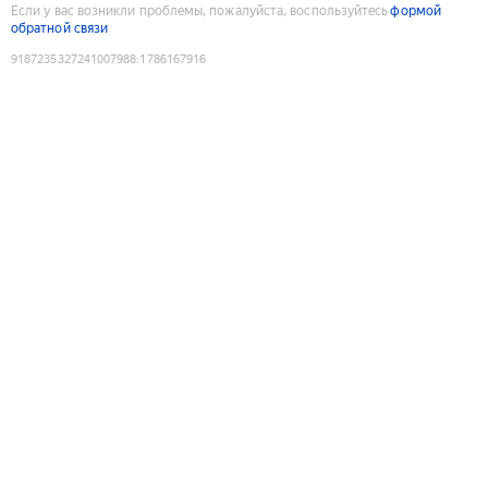
Если у вас возникли проблемы, пожалуйста, воспользуйтесь
формой
обратной связи
9187235327241007988
:
1786167916