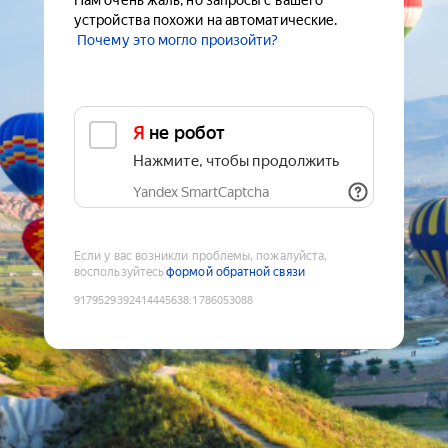
Нам очень жаль, но запросы с вашего
устройства похожи на автоматические.
Почему это могло произойти?
Я не робот
Нажмите, чтобы продолжить
Yandex SmartCaptcha
Если у вас возникли проблемы, пожалуйста,
воспользуйтесь
формой обратной связи
9179529392414445638
:
1786053088