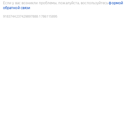
Если у вас возникли проблемы, пожалуйста, воспользуйтесь
формой
обратной связи
9183744237429897888
:
1786115895