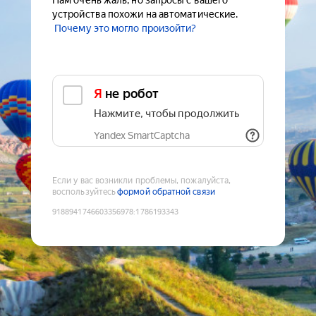
Нам очень жаль, но запросы с вашего
устройства похожи на автоматические.
Почему это могло произойти?
Я не робот
Нажмите, чтобы продолжить
Yandex SmartCaptcha
Если у вас возникли проблемы, пожалуйста,
воспользуйтесь
формой обратной связи
9188941746603356978
:
1786193343